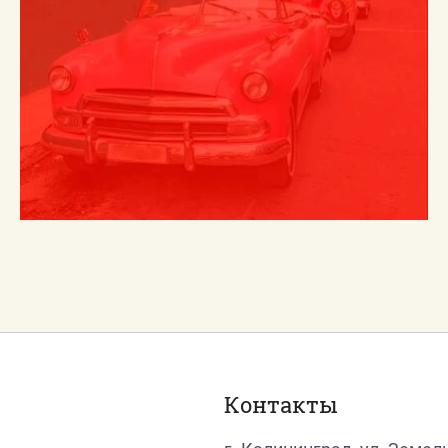
престарелых родственников на дачу, в
деревню, в другой населенный пункт к
родственникам или знакомым.
В случае совершения
террористического акта:
Правила поведения при захвате и
удержании заложников:
- беспрекословно выполняйте
требования террористов, не смотрите
им в глаза;
- постарайтесь отвлечься от
неприятных мыслей;
- осмотрите место, где вы находитесь,
отметьте пути отступления, укрытия;
- старайтесь не выделяться в группе
заложников;
- если вам необходимо встать, перейти
Контакты
на другое место, спрашивайте
разрешения;