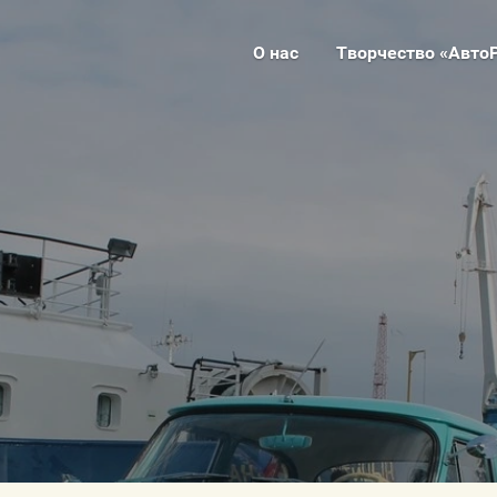
О нас
Творчество «Авто
Новости и мероприятия
Регистр
Открытие ретросезона 2025
Полити
cookie
а»
Встреча со стендовиками.
Всероссийский фестиваль историко-
книги
технического стендового
"
Купить 
моделизма.
Ретроте
Выставка стендовых моделей "К
моделс 2025" в гостях у
"АвтоРетроКлуба".Презентация книги
Диорам
"Железное сердце Кёнигсберга"..
Дорога 
Анонс встречи с автором книг об
истории автомобилей, автором
ба»
Пожерт
международных фестивалей
ретроавтомобилей "Золотая тень