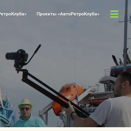
РетроКлуба»
Проекты «АвтоРетроКлуба»
ация
ка использования файлов
билет на посещение Дома
хники
а «Машины Победы —
жизни»
вования