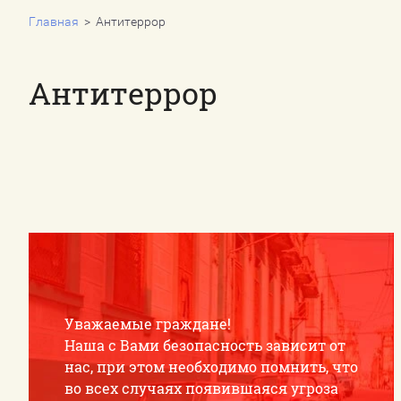
Главная
  >  Антитеррор
Контакты
Антитеррор
Уважаемые граждане!
Наша с Вами безопасность зависит от
нас, при этом необходимо помнить, что
во всех случаях появившаяся угроза