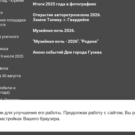
Запад"- Юрием
Итоги 2025 года в фотографиях
захватчиков, их место расположения,
но
вооружения, число пассажиров
Открытие авторетросезона 2026.
Замок Тапиау. г. Гвардейск
ение площадки
(заложников), моральное и физическое
о в
состояние террористов, особенности
Музейная ночь 2026.
их поведения, другую имеющуюся у
я уличного
"Музейная ночь - 2026". "Родное"
вас информацию.
афиша
Анонс событий Дня города Гусева
19 июля 2025
овска
 30 августа
мобили и
 года)
6. Полесск.
6. Полесск.
гии для улучшения его работы. Продолжая работу с сайтом, Вы
настройках Вашего браузера.