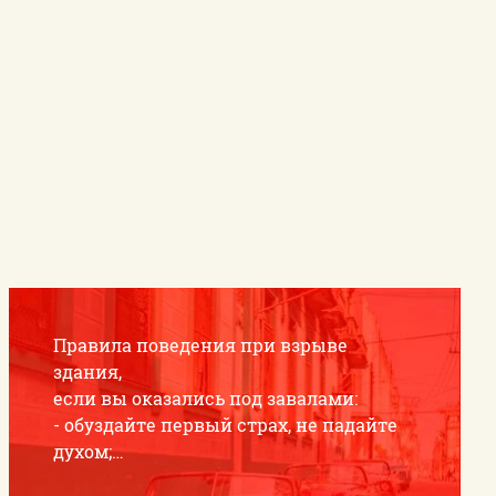
рор
025 года в фотографиях
е авторетросезона 2026.
пиау. г. Гвардейск
я ночь 2026.
я ночь - 2026". "Родное"
Правила поведения при взрыве
здания,
обытий Дня города Гусева
если вы оказались под завалами:
- обуздайте первый страх, не падайте
духом;
- осмотритесь - нет ли поблизости