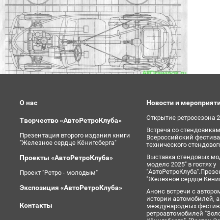
В качестве маскировки для взрывных
устройств террористами могут
использоваться обычные бытовые
предметы: коробки, сумки, портфели,
сигаретные пачки, мобильные
телефоны, игрушки.
Основными признаками
взрывоопасных предметов являются:
- наличие у предметов характерного
О нас
Новости и мероприят
вида штатных боеприпасов,
Открытие ретросезона 
Творчество «АвтоРетроКлуба»
сигнальных, осветительных, учебно-
Встреча со стендовикам
Презентация второго издания книги
имитационных средств,
Всероссийский фестива
"Железное сердце Кёнигсберга"
технического стендово
пиротехнических изделий или их
Выставка стендовых мо
Проекты «АвтоРетроКлуба»
элементов;
моделс 2025" в гостях у
"АвтоРетроКлуба".Презе
- наличие у обнаруженных предметов
Проект "Ретро - молодым"
"Железное сердце Кёниг
самодельных доработок и элементов,
Экспозиция «АвтоРетроКлуба»
Анонс встречи с авторо
не соответствующих их прямому
истории автомобилей, 
Контакты
международных фестив
назначению или конструкции (антенн,
ретроавтомобилей "Золо