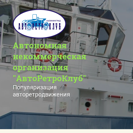
О нас
Автономная
некоммерческая
Творчество «АвтоРетроКлуб
организация
Презентация второго издания 
"Железное сердце Кёнигсберга
"АвтоРетроКлуб"
Популяризация
авторетродвижения
Проекты «АвтоРетроКлуба»
Проект "Ретро - молодым"
Экспозиция «АвтоРетроКлу