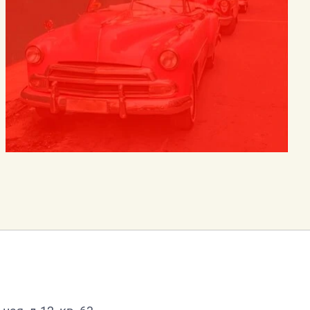
пустот, уточните - откуда поступает
воздух;
- постарайтесь подать сигнал рукой,
палкой, голосом, свистком, стуком.
Лучше это делать когда услышите
голоса людей, лай собаки;
- как только машины и механизмы
прекратят работу, и наступит тишина
– значит, объявлена «минута
молчания». В это время спасатели с
приборами и собаками ведут
усиленную разведку. Используйте это
и привлеките их внимание любым
способом.
Помните! Вас обнаружат по стону,
крику и даже по дыханию.
Сообщаем телефоны специальных
служб города:
- управление внутренних дел