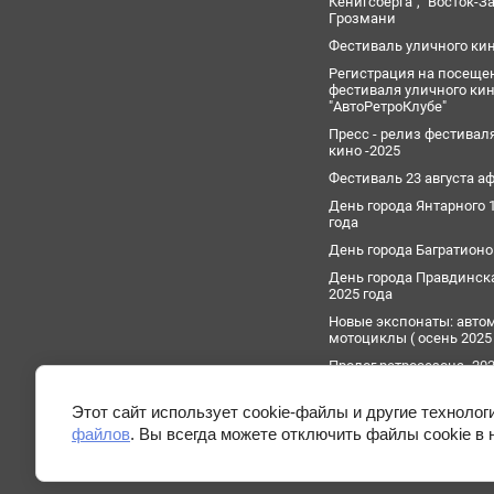
проводов и т.д.);
Кёнигсберга", "Восток-
Грозмани
- наличие звука работающего часового
Фестиваль уличного ки
механизма;
Регистрация на посещ
- наличие связей предмета с
фестиваля уличного кин
объектами окружающей обстановки в
"АвтоРетроКлубе"
виде растяжек;
Пресс - релиз фестивал
кино -2025
- резкий запах горюче-смазочных
Фестиваль 23 августа 
материалов или растворителей,
День города Янтарного 
исходящего дыма (что может быть
года
связано с разложением химических
День города Багратион
элементов);
День города Правдинска
- необычно большая масса предмета
2025 года
(например: коробки из-под конфет,
Новые экспонаты: авто
мотоциклы ( осень 2025
банки из-под кофе, книги);
Пролог ретросезона -202
- наличие наклеек с надписями на
Пролог ретросезона -202
поверхности крышек, коробок
Этот сайт использует cookie-файлы и другие техноло
(например: «Бомба», «Тротил», «Взрыв»,
файлов
. Вы всегда можете отключить файлы cookie в 
«Заминировано» и т.п.).
При угрозе террористического акта: