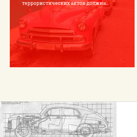
террористических актов должна
восприниматься как реальная!
В случае обнаружения взрывного
устройства или предмета, похожего на
взрывное устройство, необходимо
сообщить в полицию (02, 112) или
единую дежурно-диспетчерскую
службу города (59-64-00).
До принятия специалистами решения
о безопасности обнаруженного
предмета, все бесхозные предметы
считаются взрывоопасными!
Категорически запрещается
самостоятельно вскрывать и
осматривать подозрительные
предметы. До прибытия специалистов
по осмотру места происшествия
никаких действий с обнаруженным
предметом не предпринимать!