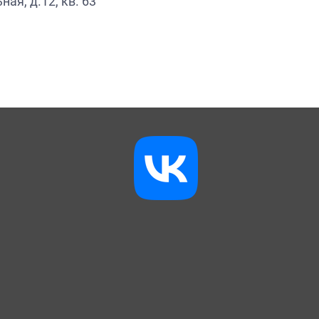
ная, д.12, кв. 63
- 02
- дежурная служба «Антитеррор»
- 21-48-85
- единый телефон вызова
экстренных оперативных служб -
112.
Уважаемые калининградцы!
Помните! Ваша бдительность,
внимание, осторожность,
хладнокровие и осознание своего
гражданского долга может стать
непреодолимой преградой на пути
террористов!